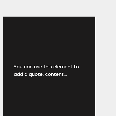
You can use this element to
add a quote, content...
商品名
¥30