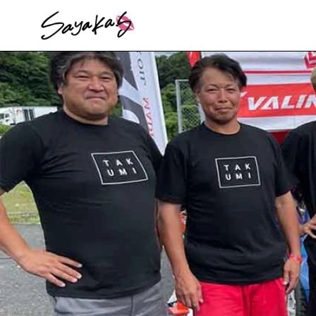
ス
キ
ッ
プ
し
て
コ
ン
テ
ン
ツ
に
移
動
す
る