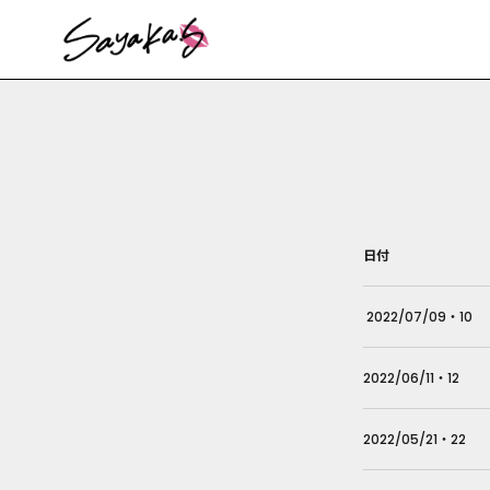
ス
キ
ッ
プ
し
て
コ
ン
テ
ン
日付
ツ
に
移
2022/07/09・10
動
す
2022/06/11・12
る
2022/05/21・22